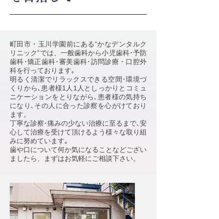
町田市・玉川学園前にある“かなデンタルク
リニック”では、一般歯科から小児歯科･予防
歯科･矯正歯科･審美歯科･訪問診療・口腔外
科を行っております｡
明るく清潔でリラックスできる空間･環境づ
くりから､患者様1人1人としっかりとコミュ
ニケーションをとりながら､患者様の気持ち
になり､その人に合った診察を心がけており
ます。
丁寧な診察･痛みの少ない治療に至るまで､安
心して治療を受けて頂けるよう様々な取り組
みに努めています｡
歯や口について何か気になることなどござい
ましたら、まずはお気軽にご相談下さい。