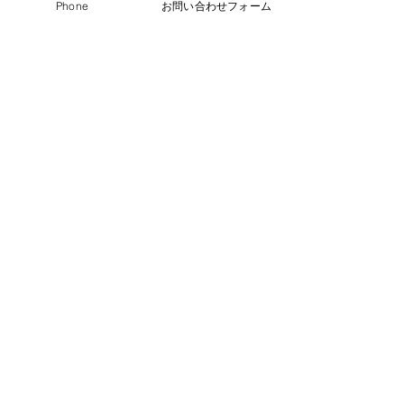
Phone
お問い合わせフォーム
審美歯科
インプラントにしたいがよくわか
らない
＞口内の状況がインプラントに適正かを
まずは口内診断で判断させて頂きます。
インプラント
小さいうちから歯並びを揃えたい
＞将来のために綺麗な歯並びを望まれる
方はお子様向けの歯列矯正をご検討下さ